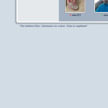
mia323
zito
Våra medlemsvillkor
|
Information om cookies
|
Köpa en stegräknare?