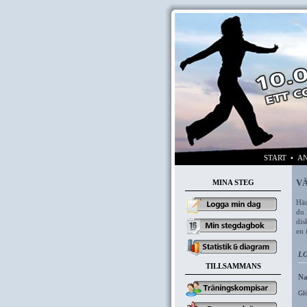
START
• AN
VÄ
MINA STEG
Här
du 
dis
en 
LO
TILLSAMMANS
N
Glö