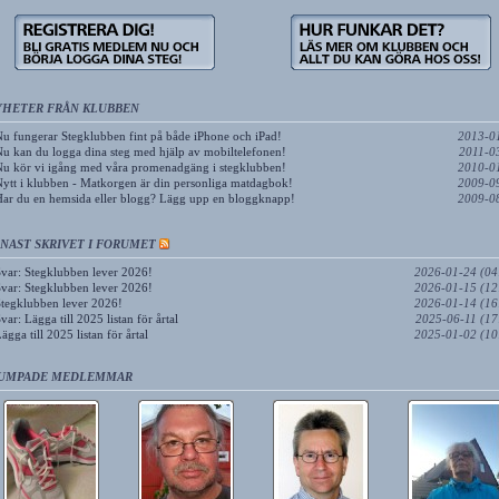
YHETER FRÅN KLUBBEN
u fungerar Stegklubben fint på både iPhone och iPad!
2013-0
u kan du logga dina steg med hjälp av mobiltelefonen!
2011-0
u kör vi igång med våra promenadgäng i stegklubben!
2010-0
ytt i klubben - Matkorgen är din personliga matdagbok!
2009-0
ar du en hemsida eller blogg? Lägg upp en bloggknapp!
2009-0
NAST SKRIVET I FORUMET
var: Stegklubben lever 2026!
2026-01-24 (04
var: Stegklubben lever 2026!
2026-01-15 (12
tegklubben lever 2026!
2026-01-14 (16
var: Lägga till 2025 listan för årtal
2025-06-11 (17
ägga till 2025 listan för årtal
2025-01-02 (10
UMPADE MEDLEMMAR