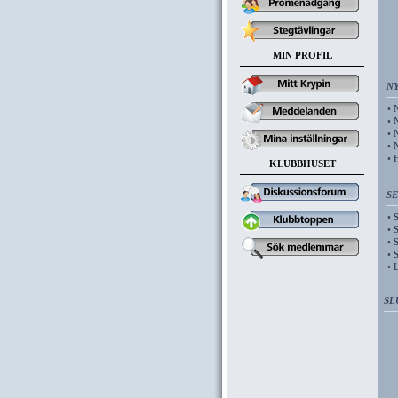
MIN PROFIL
N
•
N
•
N
•
N
•
N
•
H
KLUBBHUSET
SE
•
S
•
S
•
S
•
S
•
L
SL