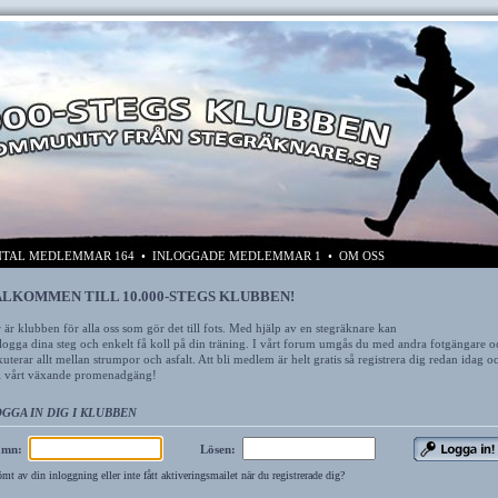
TAL MEDLEMMAR 164 • INLOGGADE MEDLEMMAR 1 •
OM OSS
LKOMMEN TILL 10.000-STEGS KLUBBEN!
 är klubben för alla oss som gör det till fots. Med hjälp av en stegräknare kan
logga dina steg och enkelt få koll på din träning. I vårt forum umgås du med andra fotgängare o
kuterar allt mellan strumpor och asfalt. Att bli medlem är helt gratis så registrera dig redan idag oc
i vårt växande promenadgäng!
GGA IN DIG I KLUBBEN
amn:
Lösen:
mt av din inloggning eller inte fått aktiveringsmailet när du registrerade dig?