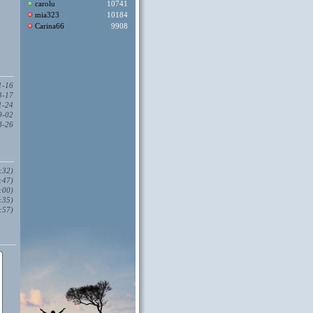
carolu
10741
mia323
10184
Carina66
9908
1-16
3-17
1-24
9-02
8-26
:32)
:47)
:00)
:35)
:57)