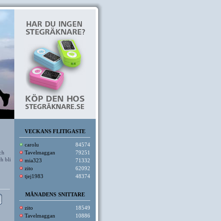
VECKANS FLITIGASTE
carolu
84574
ch
Tavelmaggan
79251
h bli
mia323
71332
zito
62092
tjej1983
48374
MÅNADENS SNITTARE
zito
18549
Tavelmaggan
10886