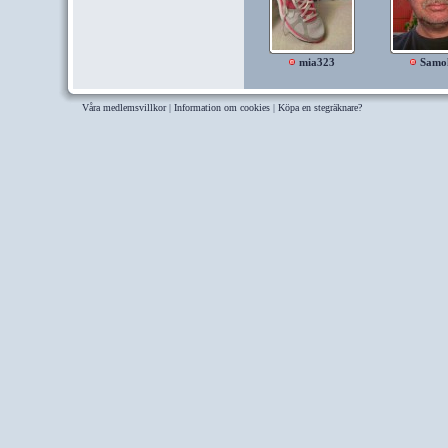
mia323
Samo
Våra medlemsvillkor
|
Information om cookies
|
Köpa en stegräknare?