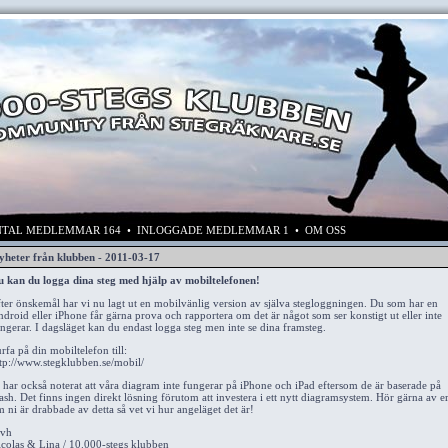
TAL MEDLEMMAR 164 • INLOGGADE MEDLEMMAR 1 •
OM OSS
yheter från klubben - 2011-03-17
 kan du logga dina steg med hjälp av mobiltelefonen!
ter önskemål har vi nu lagt ut en mobilvänlig version av själva stegloggningen. Du som har en
droid eller iPhone får gärna prova och rapportera om det är något som ser konstigt ut eller inte
ngerar. I dagsläget kan du endast logga steg men inte se dina framsteg.
rfa på din mobiltelefon till:
tp://www.stegklubben.se/mobil/
 har också noterat att våra diagram inte fungerar på iPhone och iPad eftersom de är baserade på
ash. Det finns ingen direkt lösning förutom att investera i ett nytt diagramsystem. Hör gärna av e
 ni är drabbade av detta så vet vi hur angeläget det är!
vh
colas & Lina / 10.000-stegs klubben