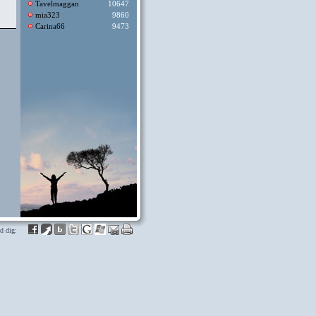
Tavelmaggan
10647
mia323
9860
Carina66
9473
d dig: