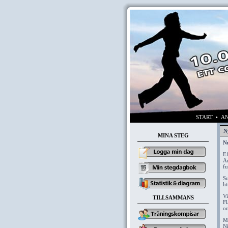
START
• AN
N
MINA STEG
Nu
Ef
An
fu
Su
ht
Vi
TILLSAMMANS
Fl
om
M
Ni