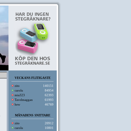
VECKANS FLITIGASTE
zito
140151
carolu
84954
mia323
62393
Tavelmaggan
61993
hew
46769
MÅNADENS SNITTARE
r
zito
20912
carolu
10801