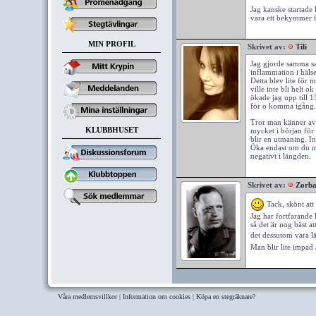
Jag kanske startade 
vara ett bekymmer 
MIN PROFIL
Skrivet av:
Tili
Jag gjorde samma sak
inflammation i häls
Detta blev lite för 
ville inte bli helt 
ökade jag upp till 1
för o komma igång.
Tror man känner av 
KLUBBHUSET
mycket i början för 
blir en utmaning. I
Öka endast om du mär
negativt i längden.
Skrivet av:
Zorb
Tack, skönt att 
Jag har fortfarande 
så det är nog bäst at
det dessutom vara lä
Man blir lite impad
Våra medlemsvillkor
|
Information om cookies
|
Köpa en stegräknare?