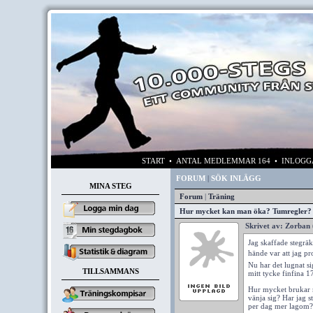
START
• ANTAL MEDLEMMAR 164 • INLOG
FORUM
|
SÖK INLÄGG
MINA STEG
Forum
|
Träning
Hur mycket kan man öka? Tumregler?
Skrivet av:
Zorban
Jag skaffade stegräk
hände var att jag p
Nu har det lugnat si
TILLSAMMANS
mitt tycke finfina 
Hur mycket brukar m
vänja sig? Har jag s
per dag mer lagom?