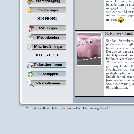
normalvikt angiven, 
började stämma med 
inbyggd ca 0,61 cm.
steg och vet då att 
och se hur det ligger
MIN PROFIL
till 1km
Skrivet av:
hunk
Söndag. Stegräknaren
på den och bara glömm
halvår senare kan m
Började söndagen m
KLUBBHUSET
den följde exakt ant
kalibrera stegräknar
200meter låg ett tjo
gå i skogskanten. K
steglängden och kom
ju steglängden, och 
Ställde den på min r
justeras efter nytt te
Sedan badminton, de
6655 hitills idag.
Våra medlemsvillkor
|
Information om cookies
|
Köpa en stegräknare?