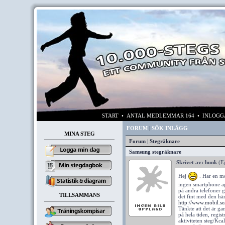
START
• ANTAL MEDLEMMAR 164 • INLOG
FORUM
|
SÖK INLÄGG
MINA STEG
Forum
|
Stegräknare
Samsung stegräknare
Skrivet av:
hunk
(E
Hej
. Har en mo
ingen smartphone app
på andra telefoner g
TILLSAMMANS
det fint med den h
http://www.mobil.s
Tänkte att det är ga
på hela tiden, regis
aktiviteten steg/Kca