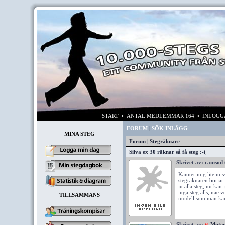
START
• ANTAL MEDLEMMAR 164 • INLOG
FORUM
|
SÖK INLÄGG
MINA STEG
Forum
|
Stegräknare
Silva ex 30 räknar så få steg :-(
Skrivet av:
camsod
Känner mig lite mis
stegräknaren börjar 
ju alla steg, nu kan
inga steg alls, näe 
TILLSAMMANS
modell som man kan 
Skrivet av:
Mute