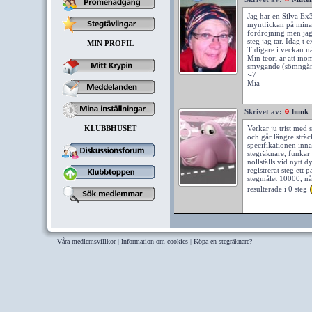
Jag har en Silva Ex
myntfickan på mina j
fördröjning men jag
steg jag tar. Idag t
MIN PROFIL
Tidigare i veckan nä
Min teori är att ino
smygande (sömngånga
:-7
Mia
Skrivet av:
hunk
KLUBBHUSET
Verkar ju trist med 
och går längre sträc
specifikationen inn
stegräknare, funkar 
nollställs vid nytt 
registrerat steg ett 
stegmålet 10000, nå
resulterade i 0 steg
Våra medlemsvillkor
|
Information om cookies
|
Köpa en stegräknare?