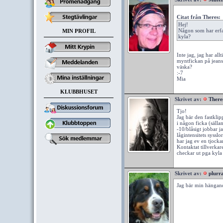
Citat från Theres:
Hej!
Någon som har erfare
MIN PROFIL
kyla?
Inte jag, jag har al
myntfickan på jeanse
väska?
:-7
Mia
KLUBBHUSET
Skrivet av:
There
Tjo!
Jag bär den fastklip
i någon ficka (sällan 
-10/blåsigt jobbar ja
lågintensitets syssl
har jag ev en tjockar
Kontaktat tillverkar
checkar ut pga kyla e
Skrivet av:
plurr
Jag bär min hängand