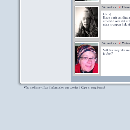
Skrivet av:
There
Ok :-)
Hade varit smidigt a
arbetstid och det är 
nära kroppen hela ti
Skrivet av:
Mute
Sätt fast stegräknare
jobbet?
Våra medlemsvillkor
|
Information om cookies
|
Köpa en stegräknare?