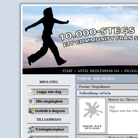
START
• ANTAL MEDLEMMAR 164 • INLOG
FORUM
|
SÖK INLÄGG
MINA STEG
Forum
|
Stegräknare
Nollställning vid kyla
Skrivet av:
Theres
(
Hej!
Någon som har erfare
TILLSAMMANS
Skrivet av:
Mute