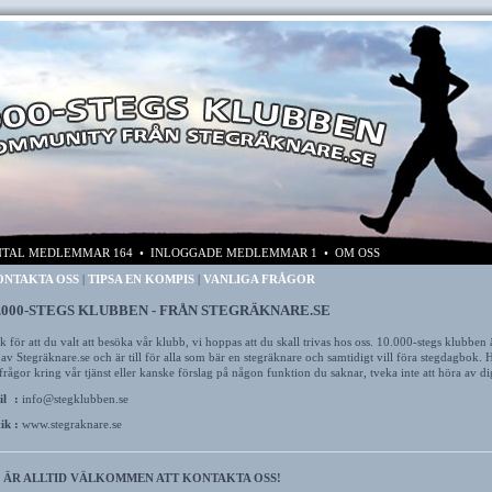
TAL MEDLEMMAR 164 • INLOGGADE MEDLEMMAR 1 •
OM OSS
NTAKTA OSS
|
TIPSA EN KOMPIS
|
VANLIGA FRÅGOR
.000-STEGS KLUBBEN - FRÅN STEGRÄKNARE.SE
k för att du valt att besöka vår klubb, vi hoppas att du skall trivas hos oss. 10.000-stegs klubben 
 av Stegräknare.se och är till för alla som bär en stegräknare och samtidigt vill föra stegdagbok. 
frågor kring vår tjänst eller kanske förslag på någon funktion du saknar, tveka inte att höra av di
il
:
info@stegklubben.se
tik
:
www.stegraknare.se
 ÄR ALLTID VÄLKOMMEN ATT KONTAKTA OSS!