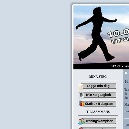
START
• AN
KO
MINA STEG
10
Tac
del
du 
Ma
Bu
TILLSAMMANS
DU