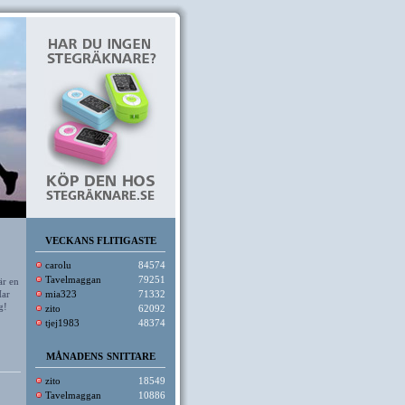
VECKANS FLITIGASTE
carolu
84574
Tavelmaggan
79251
är en
Har
mia323
71332
g!
zito
62092
tjej1983
48374
MÅNADENS SNITTARE
zito
18549
Tavelmaggan
10886