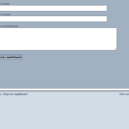
tt namn:
n e-post:
tt meddelande:
s
|
Köpa en stegräknare?
Dela me