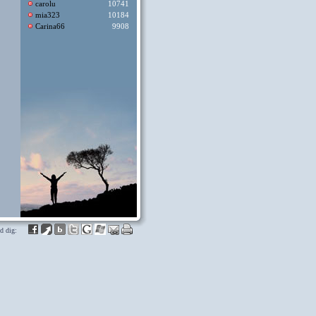
carolu
10741
mia323
10184
Carina66
9908
d dig: