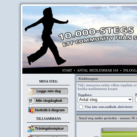
START
• ANTAL MEDLEMMAR 164 • INLOG
Klubbtoppen
MINA STEG
Välj i menyerna nedan vilken topplista och
besöka medlemmens krypin.
Topplista:
P
Visa inte omvandlade aktiviteter
Antal steg under perioden - senaste 30
TILLSAMMANS
zito