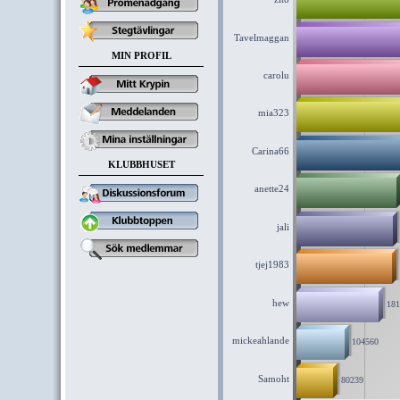
Tavelmaggan
MIN PROFIL
carolu
mia323
Carina66
KLUBBHUSET
anette24
jali
tjej1983
hew
181
mickeahlande
104560
Samoht
80239