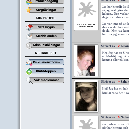
Jag har beställt 2st 
så jag skall göra de
helgen.. Den verkar
dagar och drivs med 
MIN PROFIL
Jag var inne på att 
den var dubbelt så d
dock.. Men jag känne
hur bra jag sover osv
Skrivet av:
Lilla
Hej, Jag har en Sil
KLUBBHUSET
en fördröjning på ca
hemma eller på konto
Skrivet av:
Sahar
Hej! Jag har en helt
brukar sätta den i 
Skrivet av:
Nalle
skaffade en silva x3
går här hemma och st