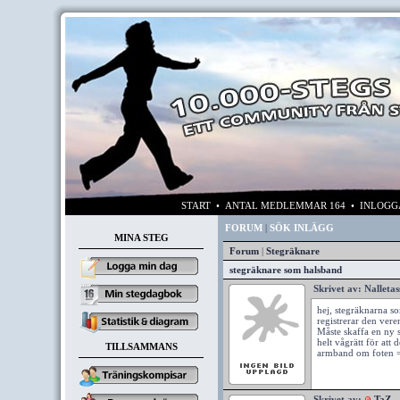
START
• ANTAL MEDLEMMAR 164 • INLOG
FORUM
|
SÖK INLÄGG
MINA STEG
Forum
|
Stegräknare
stegräknare som halsband
Skrivet av:
Nalletas
hej, stegräknarna 
registrerar den vere
Måste skaffa en ny 
helt vågrätt för att
TILLSAMMANS
armband om foten 
Skrivet av:
TaZ