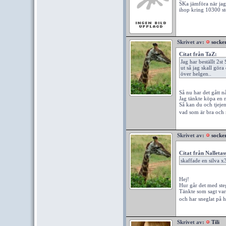
SKa jämföra när jag
ihop kring 10300 st
Skrivet av:
socke
Citat från TaZ:
Jag har beställt 2st
ut så jag skall göra
över helgen..
Så nu har det gått n
Jag tänkte köpa en 
Så kan du och tjeje
vad som är bra och
Skrivet av:
socke
Citat från Nalletas
skaffade en silva x
Hej!
Hur går det med st
Tänkte som sagt va
och har sneglat på 
Skrivet av:
Tili