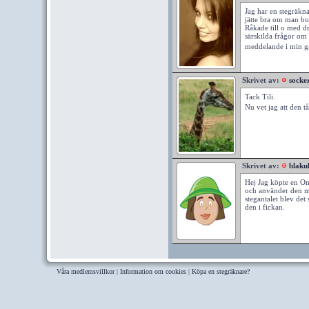
Jag har en stegräkn
jätte bra om man bort
Råkade till o med d
särskilda frågor om 
meddelande i min g
Skrivet av:
socke
Tack Tili.
Nu vet jag att den t
Skrivet av:
blakul
Hej Jag köpte en Omr
och använder den me
stegantalet blev det
den i fickan.
Våra medlemsvillkor
|
Information om cookies
|
Köpa en stegräknare?