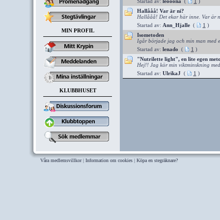
Startad av:
leooona
(
1
)
Hallååå! Var är ni?
Hallååå! Det ekar här inne. Var är ni
Startad av:
Ann_Hjalle
(
1
)
MIN PROFIL
Isometoden
Igår började jag och min man med et
Startad av:
lenado
(
1
)
"Nutrilette light", en lite egen met
Hej!! Jag kör min viktminskning med a
Startad av:
UlrikaJ
(
1
)
KLUBBHUSET
Våra medlemsvillkor
|
Information om cookies
|
Köpa en stegräknare?