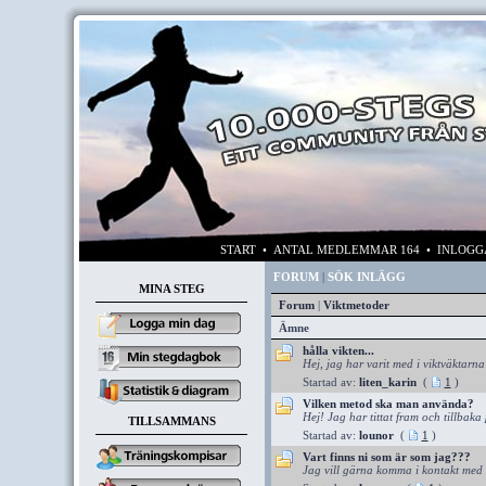
START
• ANTAL MEDLEMMAR 164 • INLOG
FORUM
|
SÖK INLÄGG
MINA STEG
Forum
|
Viktmetoder
Ämne
hålla vikten...
Hej, jag har varit med i viktväktarna 
Startad av:
liten_karin
(
1
)
Vilken metod ska man använda?
Hej! Jag har tittat fram och tillbaka 
TILLSAMMANS
Startad av:
lounor
(
1
)
Vart finns ni som är som jag???
Jag vill gärna komma i kontakt med 