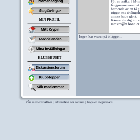
För en artikel i M-m
långpromenerandet til
beroende av att få g
triggat ens tävlings
annars hade gjort.
MIN PROFIL
Känner du dig intres
mmxre@bt.bonnier.
Ingen har svarat på inlägget...
KLUBBHUSET
Våra medlemsvillkor
|
Information om cookies
|
Köpa en stegräknare?