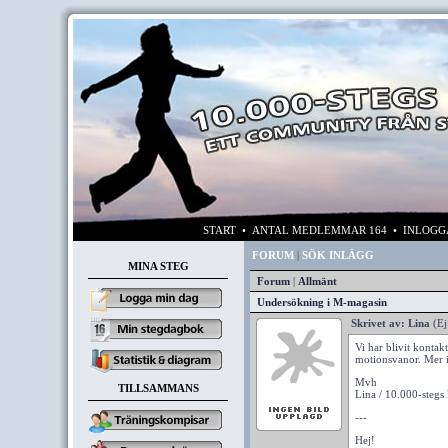
START
• ANTAL MEDLEMMAR 164 • INLOG
FORUM
|
SÖK INLÄGG
MINA STEG
Forum
|
Allmänt
Undersökning i M-magasin
Skrivet av:
Lina
(Ej
Vi har blivit konta
motionsvanor. Mer 
Mvh
TILLSAMMANS
Lina / 10.000-stegs
---
Hej!