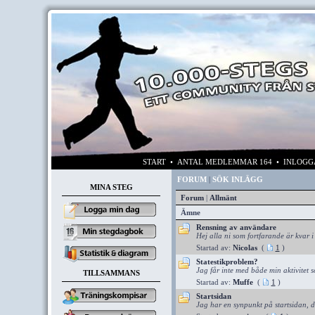
START
• ANTAL MEDLEMMAR 164 • INLOG
FORUM
|
SÖK INLÄGG
MINA STEG
Forum
|
Allmänt
Ämne
Rensning av användare
Hej alla ni som fortfarande är kvar i
Startad av:
Nicolas
(
1
)
Statestikproblem?
Jag får inte med både min aktivitet s
TILLSAMMANS
Startad av:
Muffe
(
1
)
Startsidan
Jag har en synpunkt på startsidan, d