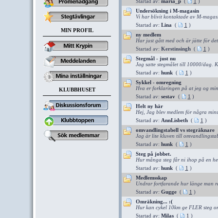
Startad av:
maria_p
(
1
)
Undersökning i M-magasin
Vi har blivit kontaktade av M-magasin
Startad av:
Lina
(
1
)
MIN PROFIL
ny medlem
Har just gått med och är jätte för det
Startad av:
Kerstinsingh
(
1
)
Stegmål - just nu
Jag satte stegmålet till 10000/dag. 
Startad av:
hunk
(
1
)
Sykkel - omregning
Hva er forklaringen på at jeg og min 
KLUBBHUSET
Startad av:
sestav
(
1
)
Helt ny här
Hej, Jag blev medlem för några minu
Startad av:
AnnLisbeth
(
1
)
omvandlingstabell vs stegräknare
Jag är lite kluven till omvandlingsta
Startad av:
hunk
(
1
)
Steg på jobbet.
Hur många steg får ni ihop på en hel
Startad av:
hunk
(
1
)
Medlemsskap
Undrar fortfarande hur länge man r
Startad av:
Gugge
(
1
)
Omräkning... :(
Hur kan cykel 10km ge FLER steg om 
Startad av:
Milas
(
1
)