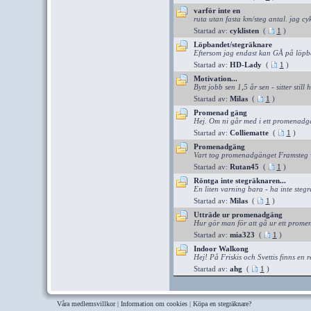
varför inte en
ruta utan fasta km/steg antal. jag cyk
Startad av:
cyklisten
(
1
)
Löpbandet/stegräknare
Eftersom jag endast kan GÅ på löpba
Startad av:
HD-Lady
(
1
)
Motivation...
Bytt jobb sen 1,5 år sen - sitter still h
Startad av:
Milas
(
1
)
Promenad gäng
Hej. Om ni går med i ett promenadgän
Startad av:
Colliematte
(
1
)
Promenadgäng
Vart tog promenadgänget Framsteg v
Startad av:
Rutan45
(
1
)
Röntga inte stegräknaren...
En liten varning bara - ha inte steg
Startad av:
Milas
(
1
)
Utträde ur promenadgäng
Hur gör man för att gå ur ett prome
Startad av:
mia323
(
1
)
Indoor Walkong
Hej! På Friskis och Svettis finns en re
Startad av:
ahg
(
1
)
Våra medlemsvillkor
|
Information om cookies
|
Köpa en stegräknare?