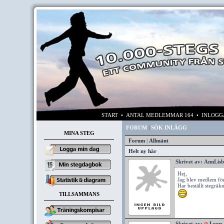
START
• ANTAL MEDLEMMAR 164 • INLOG
FORUM
|
SÖK INLÄGG
MINA STEG
Forum
|
Allmänt
Helt ny här
Skrivet av:
AnnLisb
Hej,
Jag blev medlem för
Har beställt stegräk
TILLSAMMANS
Skrivet av:
Loop